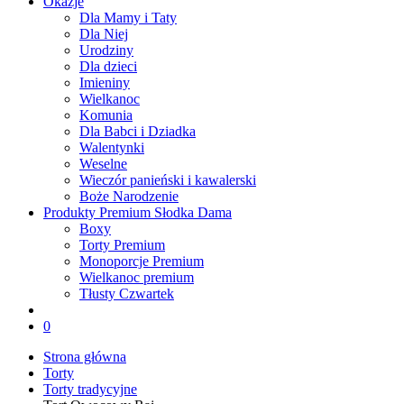
Okazje
Dla Mamy i Taty
Dla Niej
Urodziny
Dla dzieci
Imieniny
Wielkanoc
Komunia
Dla Babci i Dziadka
Walentynki
Weselne
Wieczór panieński i kawalerski
Boże Narodzenie
Produkty Premium Słodka Dama
Boxy
Torty Premium
Monoporcje Premium
Wielkanoc premium
Tłusty Czwartek
0
Strona główna
Torty
Torty tradycyjne