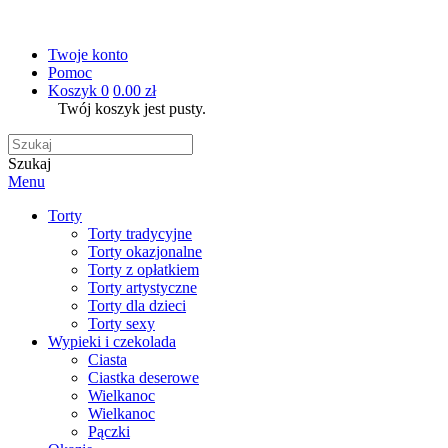
Twoje konto
Pomoc
Koszyk
0
0.00 zł
Twój koszyk jest pusty.
Szukaj
Menu
Torty
Torty tradycyjne
Torty okazjonalne
Torty z opłatkiem
Torty artystyczne
Torty dla dzieci
Torty sexy
Wypieki i czekolada
Ciasta
Ciastka deserowe
Wielkanoc
Wielkanoc
Pączki