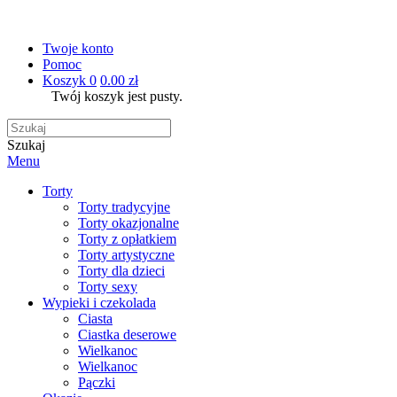
Twoje konto
Pomoc
Koszyk
0
0.00 zł
Twój koszyk jest pusty.
Szukaj
Menu
Torty
Torty tradycyjne
Torty okazjonalne
Torty z opłatkiem
Torty artystyczne
Torty dla dzieci
Torty sexy
Wypieki i czekolada
Ciasta
Ciastka deserowe
Wielkanoc
Wielkanoc
Pączki