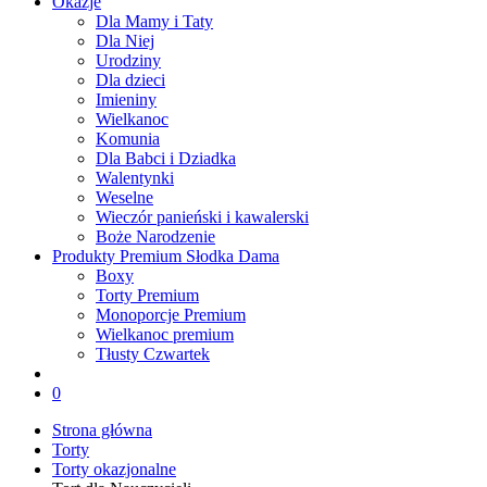
Okazje
Dla Mamy i Taty
Dla Niej
Urodziny
Dla dzieci
Imieniny
Wielkanoc
Komunia
Dla Babci i Dziadka
Walentynki
Weselne
Wieczór panieński i kawalerski
Boże Narodzenie
Produkty Premium Słodka Dama
Boxy
Torty Premium
Monoporcje Premium
Wielkanoc premium
Tłusty Czwartek
0
Strona główna
Torty
Torty okazjonalne