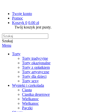
Twoje konto
Pomoc
Koszyk
0
0.00 zł
Twój koszyk jest pusty.
Szukaj
Menu
Torty
Torty tradycyjne
Torty okazjonalne
Torty z opłatkiem
Torty artystyczne
Torty dla dzieci
Torty sexy
Wypieki i czekolada
Ciasta
Ciastka deserowe
Wielkanoc
Wielkanoc
Pączki