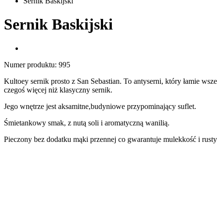
Sernik Baskijski
Sernik Baskijski
Numer produktu:
995
Kultoey sernik prosto z San Sebastian. To antyserni, który łamie ws
czegoś więcej niż klasyczny sernik.
Jego wnętrze jest aksamitne,budyniowe przypominający suflet.
Śmietankowy smak, z nutą soli i aromatyczną wanilią.
Pieczony bez dodatku mąki przennej co gwarantuje mulekkość i r