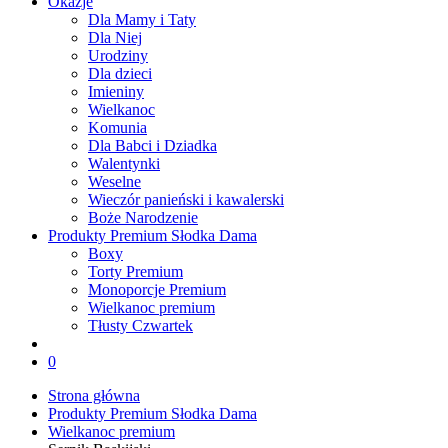
Okazje
Dla Mamy i Taty
Dla Niej
Urodziny
Dla dzieci
Imieniny
Wielkanoc
Komunia
Dla Babci i Dziadka
Walentynki
Weselne
Wieczór panieński i kawalerski
Boże Narodzenie
Produkty Premium Słodka Dama
Boxy
Torty Premium
Monoporcje Premium
Wielkanoc premium
Tłusty Czwartek
0
Strona główna
Produkty Premium Słodka Dama
Wielkanoc premium